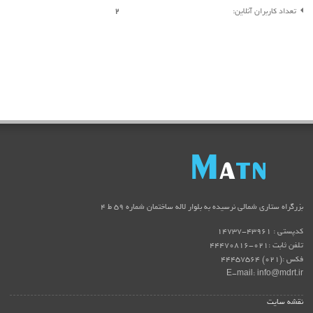
تعداد کاربران آنلاین:
2
بزرگراه ستاری شمالی نرسیده به بلوار لاله ساختمان شماره ۵۹ ط ۴
کدپستی : 43961-14737
تلفن ثابت :021-44470816
فکس :(021) 44457564
E-mail: info@mdrt.ir
نقشه سایت