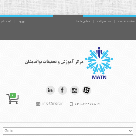
صفحه نخست
|
محــصولات
|
تماس با ما
ورود
|
ثبت نام
0
info@mdrt.ir
021-44470816
بیش از آنچه برای موفقیت تلاش می کنی،
بکوش تا فردی با ارزش شوی. آلبرت
اینشتين
موفقیت در متن است