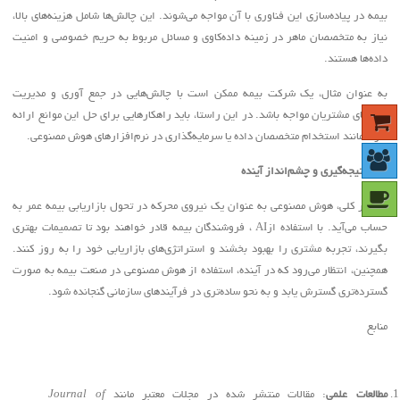
بیمه در پیاده‌سازی این فناوری با آن مواجه می‌شوند. این چالش‌ها شامل هزینه‌های بالا،
نیاز به متخصصان ماهر در زمینه داده‌کاوی و مسائل مربوط به حریم خصوصی و امنیت
داده‌ها هستند
.
به عنوان مثال، یک شرکت بیمه ممکن است با چالش‌هایی در جمع آوری و مدیریت
داده‌های مشتریان مواجه باشد. در این راستا، باید راهکارهایی برای حل این موانع ارائه
شود، مانند استخدام متخصصان داده یا سرمایه‌گذاری در نرم‌افزارهای هوش مصنوعی
.
.10
نتیجه‌گیری و چشم‌انداز آینده
به طور کلی، هوش مصنوعی به عنوان یک نیروی محرکه در تحول بازاریابی بیمه عمر به
حساب می‌آید. با استفاده از
AI
، فروشندگان بیمه قادر خواهند بود تا تصمیمات بهتری
بگیرند، تجربه مشتری را بهبود بخشند و استراتژی‌های بازاریابی خود را به روز کنند.
همچنین، انتظار می‌رود که در آینده، استفاده از هوش مصنوعی در صنعت بیمه به صورت
گسترده‌تری گسترش یابد و به نحو ساده‌تری در فرآیندهای سازمانی گنجانده شود
.
منابع
مطالعات علمی
: مقالات منتشر شده در مجلات معتبر مانند
Journal of