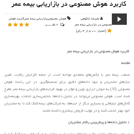
ایمان داشته باش که کوچک‌ترین محبت‌ها از
کاربرد هوش مصنوعی در بازاریابی بیمه عمر
ضعیف‌ترین حافظه‌ها پاک نمی‌شود
علیرضا شکوهی
هوش_مصنوعی,بازاریابی بیمه عمر,کاربرد هوش
مرکز آموزش تخصصی بازاریابی و فروش
مصنوعی در بازاریابی بیمه عمر
2 نظـــــــر
بیمه عمر متن
(امتیاز: 5.00 از 3 رأی)
موفقیت سهم کسانی است که تلاش را
کاربرد هوش مصنوعی در بازاریابی بیمه عمر
مقدمه آن و صداقت را دلیل استمرارش می
دانند - علیرضا شکوهی
مقدمه
آنقدر خوب بدرخش که نشه دیده نشی
صنعت بیمه عمر با چالش‌های متعددی مواجه است، از جمله افزایش رقابت، تغییر
-علیرضا شکوهی
نیازهای مشتریان و نبود داده‌های دقیق برای تصمیم‌گیری. در این راستا، هوش
مصنوعی
(AI)
به عنوان ابزاری نوین و مؤثر در بهبود فرایندهای بازاریابی بیمه عمر مطرح
افراد موفق رنجنامه ای دارند که ثمره اش
شده است. هوش مصنوعی می‌تواند در تحلیل داده‌ها، شخصی‌سازی خدمات، بهینه‌سازی
را موفقیت نامیده اند - علیرضا شکوهی
کانال‌های تبلیغاتی و بسیاری دیگر از جنبه‌ها، به شرکت‌های بیمه کمک کند تا به مشتریان
خود بهتر خدمت کنند و در نهایت فروش بیشتری داشته باشند
.
فروش نتیجه حاصل از شناخت نیاز مشتری
1.تحلیل داده‌ها و پیش‌بینی رفتار مشتریان
است . علیرضا شکوهی