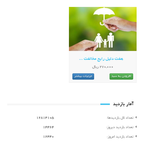
هفت دلیل رایج مخالفت ...
270,000 ریال
افزودن به سبد
جزئیات بیشتر
آمار بازدید
تعداد کل بازدیدها:
12814105
تعداد بازدید دیروز:
14464
تعداد بازدید امروز:
12440