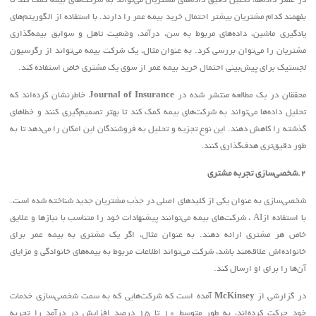
در عصر داده‌ها، تحلیل دقیق داده‌های مشتریان می‌تواند به شرکت‌های بیمه کمک کند تا
هیچ چیز دردنیا تماما اشتباه نیست،حتی یک
بفهمند کدام مشتریان بیشتر احتمال خرید بیمه عمر را دارند. با استفاده از الگوریتم‌های
ساعت از کار افتاده هم روزی دوبار زمان را
یادگیری ماشین، داده‌های مربوط به سن، درآمد، وضعیت تاهل و سوابق بیمه‌گذاری
صحیح نشان میدهد.
مشتریان را می‌توان بررسی کرد. به عنوان مثال، یک شرکت بیمه می‌تواند از رگرسیون
لجستیک برای پیش‌بینی احتمال خرید بیمه عمر از سوی یک مشتری خاص استفاده کند
.
بیش از آنچه برای موفقیت تلاش می کنی،
بکوش تا فردی با ارزش شوی. آلبرت
محققان در یک مطالعه منتشر شده در
Journal of Insurance
خاطرنشان کرده‌اند که
اینشتين
تحلیل داده‌ها می‌تواند به شرکت‌های بیمه کمک کند تا بهتر تصمیم‌گیری کنند و خطاهای
موفقیت در متن است
گذشته را کاهش دهند. این نوع تجزیه و تحلیل به فروشندگان این امکان را می‌دهد تا به
طور دقیق‌تری هدف‌گذاری کنند
.
2.شخصی‌سازی تجربه مشتری
شخصی‌سازی به عنوان یکی از کلیدهای اصلی در جذب مشتریان جدید شناخته شده است.
با استفاده از
AI
، شرکت‌های بیمه می‌توانند پیشنهادات خود را متناسب با نیازها و علایق
خاص هر مشتری ارائه دهند. به عنوان مثال، اگر یک مشتری به بیمه عمر برای
خانواده‌اش علاقه‌مند باشد، شرکت می‌تواند اطلاعات مربوط به بیمه‌های خانوادگی و مزایای
آن‌ها را برای او ارسال کند
.
در گزارشی از
McKinsey
آمده است که شرکت‌هایی که به سمت شخصی‌سازی خدمات
خود حرکت کرده‌اند، به طور متوسط 10 تا 15 درصد افزایش در درآمد را تجربه