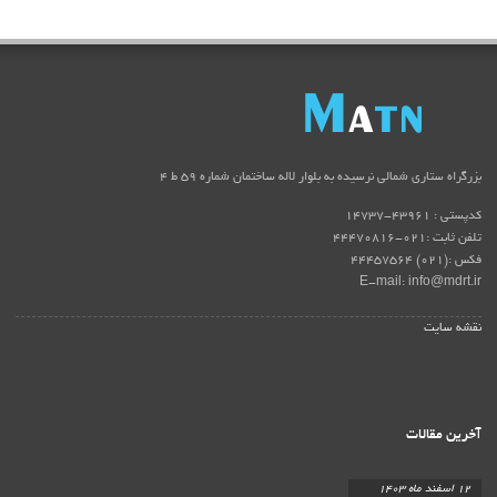
بزرگراه ستاری شمالی نرسیده به بلوار لاله ساختمان شماره ۵۹ ط ۴
کدپستی : 43961-14737
تلفن ثابت :021-44470816
فکس :(021) 44457564
E-mail: info@mdrt.ir
نقشه سایت
آخرین مقالات
12 اسفند ماه 1403