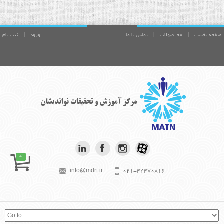
صفحه نخست
|
محــصولات
|
تماس با ما
ورود
|
ثبت نام
0
info@mdrt.ir
021-44470816
بیش از آنچه برای موفقیت تلاش می کنی،
بکوش تا فردی با ارزش شوی. آلبرت
اینشتين
موفقیت در متن است