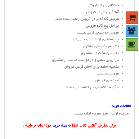
ديدگاهي براي فروش
آمادگي پيش از فروش
ظرايفي كه كمتر در فروش رعايت شده است
مراحل پنج گانه فروش
فروش به تنهايي كافي نيست
چرا مشتري از شما خريد مي كند
تشخيص نيازهاي مشتري
نخستين مذاكره با مشتري
بازاريابي تلفني و درخواست ملاقات از مشتري
مفاهيم ساده براي آسان كردن فروش
فروش تجسمي
ايده هاي فروش
چگونه علائم خريد را تشخيص دهيم
اطلاعات خريد :
+‌هزينه ارسال طبق تعرفه اداره پست .
برای سفارش آنلاین کتاب لطفا به
سبد خرید
خود اضافه فرمایید .