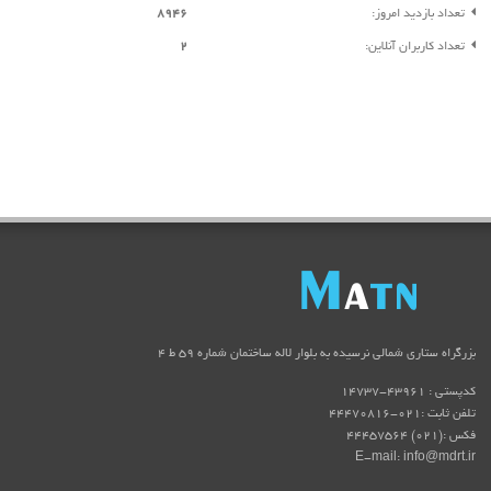
تعداد بازدید امروز:
8946
تعداد کاربران آنلاین:
2
بزرگراه ستاری شمالی نرسیده به بلوار لاله ساختمان شماره ۵۹ ط ۴
کدپستی : 43961-14737
تلفن ثابت :021-44470816
فکس :(021) 44457564
E-mail: info@mdrt.ir