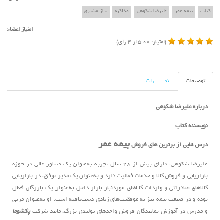
هیچ چیز دردنیا تماما اشتباه نیست،حتی یک
کتاب
بيمه عمر
عليرضا شکوهي
مذاکره
نياز مشتري
ساعت از کار افتاده هم روزی دوبار زمان را
امتیاز اعضاء:
صحیح نشان میدهد.
(امتیاز: 5.00 از 4 رأی)
بیش از آنچه برای موفقیت تلاش می کنی،
بکوش تا فردی با ارزش شوی. آلبرت
اینشتين
توضیحات
نظـــــــرات
موفقیت در متن است
درباره علیرضا شکوهی
نویسنده کتاب
بیمه عمر
درس هایی از برترین های فروش
علیرضا شکوهی، دارای بیش از 28 سال تجربه به‌عنوان یک مشاور عالی در حوزه
بازاریابی و فروش کالا و خدمات فعالیت دارد و به‌عنوان یک مدیر موفق، در بازاریابی
کالاهای صادراتی و واردات کالاهای موردنیاز بازار داخل به‌عنوان یک بازرگان فعال
بوده و در صنعت بیمه نیز به موفقیت‌های زیادی دست‌یافته است. او به‌عنوان مربی
و مدرس در آموزش نمایندگان فروش واحدهای تولیدی بزرگ، مانند شرکت
پاکشوما