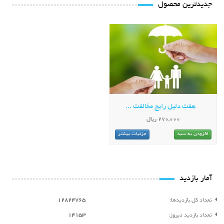
جدیدترین محصول
هفت دلیل رایج مخالفت ...
270,000 ریال
افزودن به سبد
جزئیات بیشتر
آمار بازدید
تعداد کل بازدیدها:
12824765
تعداد بازدید دیروز:
14153