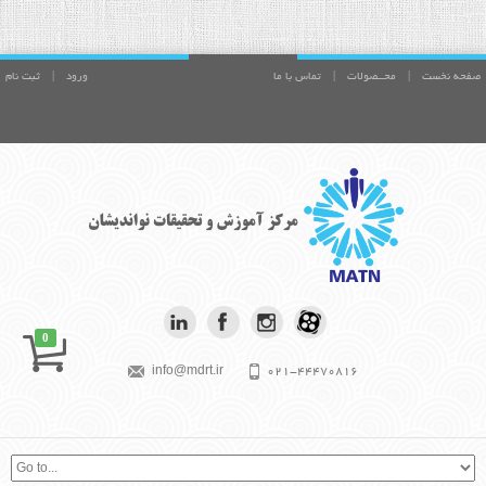
صفحه نخست
|
محــصولات
|
تماس با ما
ورود
|
ثبت نام
0
info@mdrt.ir
021-44470816
بیش از آنچه برای موفقیت تلاش می کنی،
بکوش تا فردی با ارزش شوی. آلبرت
اینشتين
موفقیت در متن است